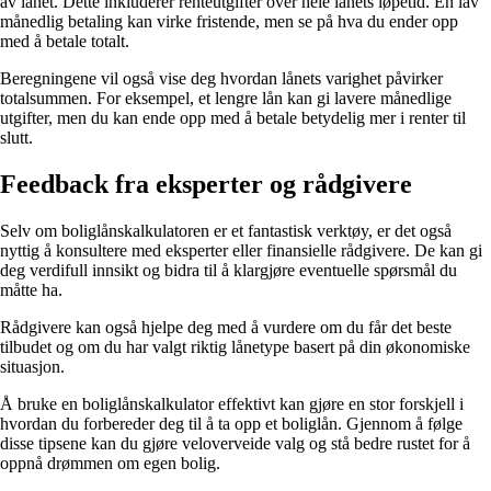
av lånet. Dette inkluderer renteutgifter over hele lånets løpetid. En lav
månedlig betaling kan virke fristende, men se på hva du ender opp
med å betale totalt.
Beregningene vil også vise deg hvordan lånets varighet påvirker
totalsummen. For eksempel, et lengre lån kan gi lavere månedlige
utgifter, men du kan ende opp med å betale betydelig mer i renter til
slutt.
Feedback fra eksperter og rådgivere
Selv om boliglånskalkulatoren er et fantastisk verktøy, er det også
nyttig å konsultere med eksperter eller finansielle rådgivere. De kan gi
deg verdifull innsikt og bidra til å klargjøre eventuelle spørsmål du
måtte ha.
Rådgivere kan også hjelpe deg med å vurdere om du får det beste
tilbudet og om du har valgt riktig lånetype basert på din økonomiske
situasjon.
Å bruke en boliglånskalkulator effektivt kan gjøre en stor forskjell i
hvordan du forbereder deg til å ta opp et boliglån. Gjennom å følge
disse tipsene kan du gjøre veloverveide valg og stå bedre rustet for å
oppnå drømmen om egen bolig.