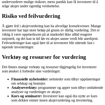
undervurderer mulige risikoer, mens panikk kan få investorer til å
selge aksjer under egentlig verdsettelse.
Risiko ved feilvurdering
Å gjøre feil i aksjevurdering kan ha alvorlige konsekvenser. Mange
investorer har tapt store beløp på grunn av dårlig vurdering. Det er
viktig å være oppmerksom på at markedet ikke alltid reagerer
rasjonelt, og det kan ta tid før en aksjes sanne verdi blir anerkjent.
Feilvurderinger kan også føre til at investorer blir sittende fast i
tapende investeringer.
Verktøy og ressurser for vurdering
Det finnes mange verktøy og ressurser tilgjengelig for investorer
som ønsker å forbedre sine vurderinger:
Finansielle nyhetssider:
nettsteder som tilbyr oppdateringer
om selskap og bransjer.
Analyseverktøy:
programmer og apper som tilbyr omfattende
analyser og vurderinger av aksjer.
Kurs og seminarer:
Investorer kan også dra nytte av kurs
som dekker emner innen aksjevurdering og investering.