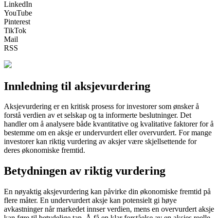
LinkedIn
YouTube
Pinterest
TikTok
Mail
RSS
Innledning til aksjevurdering
Aksjevurdering er en kritisk prosess for investorer som ønsker å
forstå verdien av et selskap og ta informerte beslutninger. Det
handler om å analysere både kvantitative og kvalitative faktorer for å
bestemme om en aksje er undervurdert eller overvurdert. For mange
investorer kan riktig vurdering av aksjer være skjellsettende for
deres økonomiske fremtid.
Betydningen av riktig vurdering
En nøyaktig aksjevurdering kan påvirke din økonomiske fremtid på
flere måter. En undervurdert aksje kan potensielt gi høye
avkastninger når markedet innser verdien, mens en overvurdert aksje
kan føre til betydelige tap. Å få en klar forståelse av en aksjes reelle