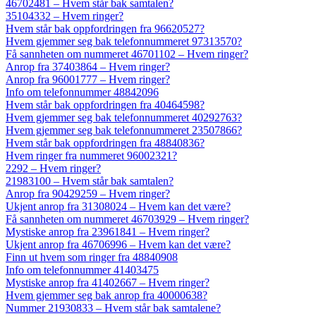
46702481 – Hvem står bak samtalen?
35104332 – Hvem ringer?
Hvem står bak oppfordringen fra 96620527?
Hvem gjemmer seg bak telefonnummeret 97313570?
Få sannheten om nummeret 46701102 – Hvem ringer?
Anrop fra 37403864 – Hvem ringer?
Anrop fra 96001777 – Hvem ringer?
Info om telefonnummer 48842096
Hvem står bak oppfordringen fra 40464598?
Hvem gjemmer seg bak telefonnummeret 40292763?
Hvem gjemmer seg bak telefonnummeret 23507866?
Hvem står bak oppfordringen fra 48840836?
Hvem ringer fra nummeret 96002321?
2292 – Hvem ringer?
21983100 – Hvem står bak samtalen?
Anrop fra 90429259 – Hvem ringer?
Ukjent anrop fra 31308024 – Hvem kan det være?
Få sannheten om nummeret 46703929 – Hvem ringer?
Mystiske anrop fra 23961841 – Hvem ringer?
Ukjent anrop fra 46706996 – Hvem kan det være?
Finn ut hvem som ringer fra 48840908
Info om telefonnummer 41403475
Mystiske anrop fra 41402667 – Hvem ringer?
Hvem gjemmer seg bak anrop fra 40000638?
Nummer 21930833 – Hvem står bak samtalene?