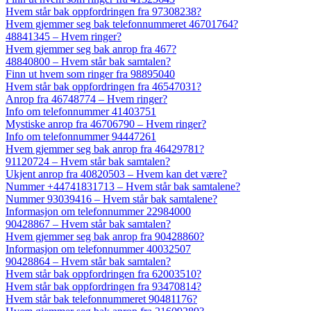
Hvem står bak oppfordringen fra 97308238?
Hvem gjemmer seg bak telefonnummeret 46701764?
48841345 – Hvem ringer?
Hvem gjemmer seg bak anrop fra 467?
48840800 – Hvem står bak samtalen?
Finn ut hvem som ringer fra 98895040
Hvem står bak oppfordringen fra 46547031?
Anrop fra 46748774 – Hvem ringer?
Info om telefonnummer 41403751
Mystiske anrop fra 46706790 – Hvem ringer?
Info om telefonnummer 94447261
Hvem gjemmer seg bak anrop fra 46429781?
91120724 – Hvem står bak samtalen?
Ukjent anrop fra 40820503 – Hvem kan det være?
Nummer +44741831713 – Hvem står bak samtalene?
Nummer 93039416 – Hvem står bak samtalene?
Informasjon om telefonnummer 22984000
90428867 – Hvem står bak samtalen?
Hvem gjemmer seg bak anrop fra 90428860?
Informasjon om telefonnummer 40032507
90428864 – Hvem står bak samtalen?
Hvem står bak oppfordringen fra 62003510?
Hvem står bak oppfordringen fra 93470814?
Hvem står bak telefonnummeret 90481176?