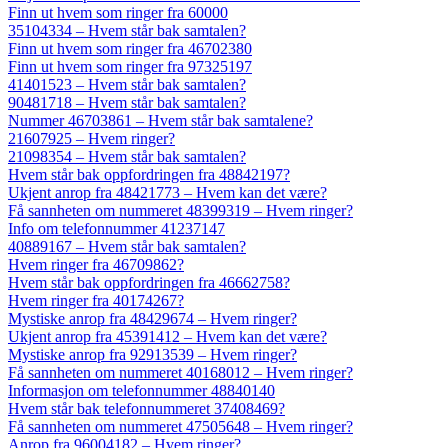
Finn ut hvem som ringer fra 60000
35104334 – Hvem står bak samtalen?
Finn ut hvem som ringer fra 46702380
Finn ut hvem som ringer fra 97325197
41401523 – Hvem står bak samtalen?
90481718 – Hvem står bak samtalen?
Nummer 46703861 – Hvem står bak samtalene?
21607925 – Hvem ringer?
21098354 – Hvem står bak samtalen?
Hvem står bak oppfordringen fra 48842197?
Ukjent anrop fra 48421773 – Hvem kan det være?
Få sannheten om nummeret 48399319 – Hvem ringer?
Info om telefonnummer 41237147
40889167 – Hvem står bak samtalen?
Hvem ringer fra 46709862?
Hvem står bak oppfordringen fra 46662758?
Hvem ringer fra 40174267?
Mystiske anrop fra 48429674 – Hvem ringer?
Ukjent anrop fra 45391412 – Hvem kan det være?
Mystiske anrop fra 92913539 – Hvem ringer?
Få sannheten om nummeret 40168012 – Hvem ringer?
Informasjon om telefonnummer 48840140
Hvem står bak telefonnummeret 37408469?
Få sannheten om nummeret 47505648 – Hvem ringer?
Anrop fra 96004182 – Hvem ringer?