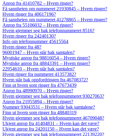
Anrop fra 41410782 – Hvem ringer?
Få sannheten om nummeret 21930845 – Hvem ringer?
Hvem ringer fra 40617196?
Få sannheten om nummeret 41278865 – Hvem ringer?
Anrop fra 55106032 – Hvem ringer?
Hvem gjemmer seg bak telefonnummeret 8516?
Hvem ringer fra 24240130?
Info om telefonnummer 45615564
Hvem ringer fra 48?
96001947 – Hvem står bak samtalen?
Mystiske anrop fra 98816054 – Hvem ringer?
Mystiske anrop fra 48843391 – Hvem ringer?
22954610 – Hvem står bak samtalen?
Hvem ringer fra nummeret 41357382?
Hvem står bak oppfordringen fra 46708372?
Finn ut hvem som ringer fra 47673439
Anrop fra 48990970 – Hvem ringer?
Hvem gjemmer seg bak telefonnummeret 93027063?
Anrop fra 21955894 – Hvem ringer?
Nummer 93043531 – Hvem står bak samtalene?
Finn ut hvem som ringer fra 48840319
Hvem gjemmer seg bak telefonnummeret 46709048?
Ukjent anrop fra 41404831 – Hvem kan det være?
Ukjent anrop fra 24201150 – Hvem kan det være?
Hvem gjemmer seg bak telefonnummeret 22139220?