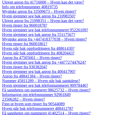
Ukjent anrop fra 41716000 – Hvem kan det være?
Info om telefonnummer 40819735
Mystiske anrop fra 33509673 – Hvem ringer?
Hvem gjemmer seg bak anrop fra 21098350?
Ukjent anrop fra 21098351 – Hvem kan det være?
Hvem ringer fra 96001878?
Hvem gjemmer seg bak telefonnummeret 95226109?
Hvem gjemmer seg bak anrop fra 55117567?
Mystiske anrop fra +447418377038 – Hvem ringer?
Hvem ringer fra 96001861?
Hvem står bak oppfordringen fra 48861430?
Hvem står bak oppfordringen fra 40820443?
Anrop fra 47505661 – Hvem ringer?
Hvem gjemmer seg bak anrop fra +447727447624?
Hvem ringer fra 93038204?
Hvem gjemmer seg bak anrop fra 40041790?
Anrop fra 48841384 – Hvem ringer?
Nummer 45811289 – Hvem står bak samtalene?
Hvem gjemmer seg bak telefonnummeret 90978446?
Få sannheten om nummeret 98625732 – Hvem ringer?
Informasjon om telefonnummer 92961849
23506282 – Hvem ringer?
Finn ut hvem som ringer fra 90544089
Hvem står bak telefonnummeret 48841278?
Få sannheten om nummeret 41402514 – Hvem ringer?