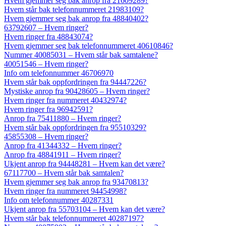
Hvem gjemmer seg bak anrop fra 21609289?
Hvem står bak telefonnummeret 21983109?
Hvem gjemmer seg bak anrop fra 48840402?
63792607 – Hvem ringer?
Hvem ringer fra 48843074?
Hvem gjemmer seg bak telefonnummeret 40610846?
Nummer 40085031 – Hvem står bak samtalene?
40051546 – Hvem ringer?
Info om telefonnummer 46706970
Hvem står bak oppfordringen fra 94447226?
Mystiske anrop fra 90428605 – Hvem ringer?
Hvem ringer fra nummeret 40432974?
Hvem ringer fra 96942591?
Anrop fra 75411880 – Hvem ringer?
Hvem står bak oppfordringen fra 95510329?
45855308 – Hvem ringer?
Anrop fra 41344332 – Hvem ringer?
Anrop fra 48841911 – Hvem ringer?
Ukjent anrop fra 94448281 – Hvem kan det være?
67117700 – Hvem står bak samtalen?
Hvem gjemmer seg bak anrop fra 93470813?
Hvem ringer fra nummeret 94454998?
Info om telefonnummer 40287331
Ukjent anrop fra 55703104 – Hvem kan det være?
Hvem står bak telefonnummeret 40287197?