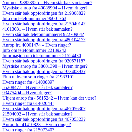
Nummer 98823925 – Hvem står bak samtalene?
Mystiske anrop fra 40085904 – Hvem ringer?
Hvem står bak oppfordringen fra 21930882?
Info om telefonnummer 96001763
Hvem står bak oppfordringen fra 21504014?
41013031 – Hvem står bak samtalen?
Hvem står bak telefonnummeret 92270964?
Hvem står bak oppfordringen fra 48010417?
Anrop fra 40001474 – Hvem ringer?
Info om telefonnummer 22139242
Informasjon om telefonnummer 21524430
Hvem står bak oppfordringen fra 92057118?
Mystiske anrop fra 38601398 – Hvem ringer?
Hvem står bak oppfordringen fra 97340893?
Finn ut hvem som ringer fra 21983101
Hvem ringer fra 41400889?
55208477 – Hvem står bak samtalen?
93475404 – Hvem ringer?
Ukjent anrop fra 45615242 – Hvem kan det være?
Hvem ringer fra 61402044?
Hvem står bak oppfordringen fra 46705630?
21504002 – Hvem står bak samtalen?
Hvem står bak oppfordringen fra 46705323?
Anrop fra 41410828 – Hvem ringer?
Hvem ringer fra 21507340?