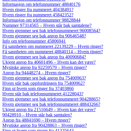
Informasjon om telefonnummer 48840176
Hvem ringer fra nummeret 40438491?
Hvem ringer fra nummeret 45842352?
Informasjon om telefonnummer 98828844
Nummer 97314565 – Hvem står bak samtalene?
Hvem gjemmer seg bak telefonnummeret 96008564?
Hvem gjemmer seg bak anrop fra 90646548?
Info om telefonnummer 45806941
Få sannheten om nummeret 22139229 – Hvem ringer?
Få sannheten om nummeret 48840114 – Hvem ringer?
Hvem gjemmer seg bak anrop fra 40090684?
Ukjent anrop fra 40601496 – Hvem kan det være?
Mystiske anrop fra 92259579 – Hvem ringer?
Anrop fra 94448274 – Hvem ringer?
Hvem gjemmer seg bak anrop fra 75400963?
Hvem står bak oppfordringen fra 75400962?
Finn ut hvem som ringer fra 37403866
Hvem står bak telefonnummeret 41228043?
Hvem gjemmer seg bak telefonnummeret 90428865?
Hvem gjemmer seg bak telefonnummeret 48843266?
Ukjent anrop fra 21516649 – Hvem kan det være?
90428910 – Hvem står bak samtalen?
Anrop fra 48841690 – Hvem ringer?
Mystiske anrop fra 90428863 – Hvem ringer?
Finn ut hvem som ringer fra 41325643