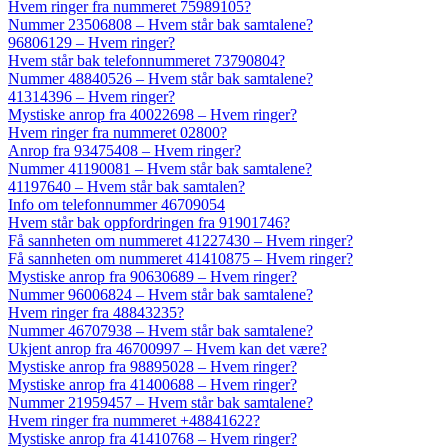
Hvem ringer fra nummeret 75989105?
Nummer 23506808 – Hvem står bak samtalene?
96806129 – Hvem ringer?
Hvem står bak telefonnummeret 73790804?
Nummer 48840526 – Hvem står bak samtalene?
41314396 – Hvem ringer?
Mystiske anrop fra 40022698 – Hvem ringer?
Hvem ringer fra nummeret 02800?
Anrop fra 93475408 – Hvem ringer?
Nummer 41190081 – Hvem står bak samtalene?
41197640 – Hvem står bak samtalen?
Info om telefonnummer 46709054
Hvem står bak oppfordringen fra 91901746?
Få sannheten om nummeret 41227430 – Hvem ringer?
Få sannheten om nummeret 41410875 – Hvem ringer?
Mystiske anrop fra 90630689 – Hvem ringer?
Nummer 96006824 – Hvem står bak samtalene?
Hvem ringer fra 48843235?
Nummer 46707938 – Hvem står bak samtalene?
Ukjent anrop fra 46700997 – Hvem kan det være?
Mystiske anrop fra 98895028 – Hvem ringer?
Mystiske anrop fra 41400688 – Hvem ringer?
Nummer 21959457 – Hvem står bak samtalene?
Hvem ringer fra nummeret +48841622?
Mystiske anrop fra 41410768 – Hvem ringer?