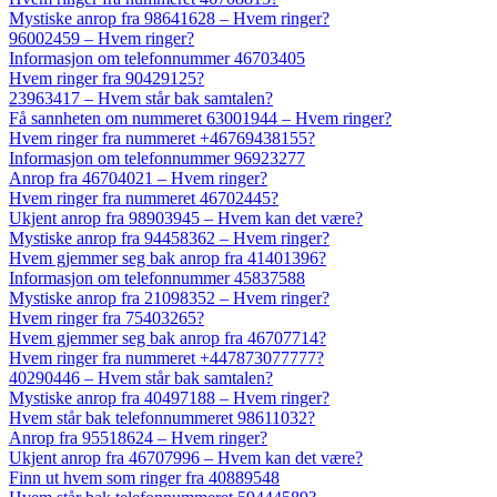
Mystiske anrop fra 98641628 – Hvem ringer?
96002459 – Hvem ringer?
Informasjon om telefonnummer 46703405
Hvem ringer fra 90429125?
23963417 – Hvem står bak samtalen?
Få sannheten om nummeret 63001944 – Hvem ringer?
Hvem ringer fra nummeret +46769438155?
Informasjon om telefonnummer 96923277
Anrop fra 46704021 – Hvem ringer?
Hvem ringer fra nummeret 46702445?
Ukjent anrop fra 98903945 – Hvem kan det være?
Mystiske anrop fra 94458362 – Hvem ringer?
Hvem gjemmer seg bak anrop fra 41401396?
Informasjon om telefonnummer 45837588
Mystiske anrop fra 21098352 – Hvem ringer?
Hvem ringer fra 75403265?
Hvem gjemmer seg bak anrop fra 46707714?
Hvem ringer fra nummeret +447873077777?
40290446 – Hvem står bak samtalen?
Mystiske anrop fra 40497188 – Hvem ringer?
Hvem står bak telefonnummeret 98611032?
Anrop fra 95518624 – Hvem ringer?
Ukjent anrop fra 46707996 – Hvem kan det være?
Finn ut hvem som ringer fra 40889548