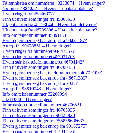
Få sannheten om nummeret 48233074 – Hvem ringer?
Nummer 48840221 – Hvem står bak samtalene?
Hvem ringer fra 45846897?
Finn ut hvem som ringer fra 45808638
Ukjent anrop fra 41193044 – Hvem kan det være?
Ukjent anrop fra 46289806 – Hvem kan det være?
Info om telefonnummer 45391151
Hvem gjemmer seg bak anrop fra 90481187?
Anrop fra 90428861 – Hvem ringer?
Hvem ringer fra nummeret 94447257?
Hvem ringer fra nummeret 46703126?
Hvem står bak telefonnummeret 46701142?
Finn ut hvem som ringer fra 46700433
Hvem gjemmer seg bak telefonnummeret 46709103?
Hvem gjemmer seg bak anrop fra 46671380?
Hvem gjemmer seg bak anrop fra 2032?
Anrop fra 98816048 – Hvem ringer?
Info om telefonnummer 32200994
23211000 – Hvem ringer?
Informasjon om telefonnummer 46706531
Finn ut hvem som ringer fra 46705335
Finn ut hvem som ringer fra 90428828
Finn ut hvem som ringer fra 755858686637
Hvem gjemmer seg bak anrop fra 90167275?
Hvem ringer fra nummeret 41404413?