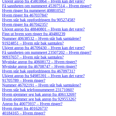
Ukjent anrop fra 45803864 – Hvem kan det være?
Få sannheten om nummeret 45397514 – Hvem ringer?
Hvem ringer fra nummeret 40881052?
Hvem ringer fra 46703784?
Hvem står bak oppfordringen fra 90527458?
Hvem ringer fra 46704235?
Ukjent anrop fra 48840801 – Hvem kan det være?
Finn ut hvem som ringer fra 40480239
Nummer 40638532 – Hvem står bak samtalene?
91924851 – Hvem står bak samtalen?
Ukjent anrop fra 46709430 – Hvem kan det være?
Få sannheten om nummeret 23507202 – Hvem ringer?
90937657 – Hvem står bak samtalen?
Mystiske anrop fra 40608172 – Hvem ringer?
Mystiske anrop fra 46708747 – Hvem ringer?
Hvem står bak oppfordringen fra 46709731?
Ukjent anrop fra 94985391 – Hvem kan det være?
91705789 – Hvem ringer?
Nummer 46702191 – Hvem står bak samtalene?
Hvem står bak telefonnummeret 23171060?
Hvem gjemmer seg bak anrop fra 40613269?
Hvem gjemmer seg bak anrop fra 92955326?
Anrop fra 40075937 – Hvem ringer?
Hvem ringer fra 40162673?
40184165 – Hvem ringer?