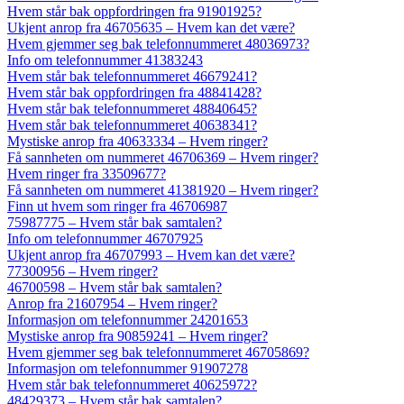
Hvem står bak oppfordringen fra 91901925?
Ukjent anrop fra 46705635 – Hvem kan det være?
Hvem gjemmer seg bak telefonnummeret 48036973?
Info om telefonnummer 41383243
Hvem står bak telefonnummeret 46679241?
Hvem står bak oppfordringen fra 48841428?
Hvem står bak telefonnummeret 48840645?
Hvem står bak telefonnummeret 40638341?
Mystiske anrop fra 40633334 – Hvem ringer?
Få sannheten om nummeret 46706369 – Hvem ringer?
Hvem ringer fra 33509677?
Få sannheten om nummeret 41381920 – Hvem ringer?
Finn ut hvem som ringer fra 46706987
75987775 – Hvem står bak samtalen?
Info om telefonnummer 46707925
Ukjent anrop fra 46707993 – Hvem kan det være?
77300956 – Hvem ringer?
46700598 – Hvem står bak samtalen?
Anrop fra 21607954 – Hvem ringer?
Informasjon om telefonnummer 24201653
Mystiske anrop fra 90859241 – Hvem ringer?
Hvem gjemmer seg bak telefonnummeret 46705869?
Informasjon om telefonnummer 91907278
Hvem står bak telefonnummeret 40625972?
48429373 – Hvem står bak samtalen?