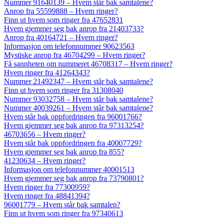
Nummer 91640139 – Hvem står bak samtalene?
Anrop fra 55599888 – Hvem ringer?
Finn ut hvem som ringer fra 47652831
Hvem gjemmer seg bak anrop fra 21403733?
Anrop fra 40164721 – Hvem ringer?
Informasjon om telefonnummer 90623563
Mystiske anrop fra 46704299 – Hvem ringer?
Få sannheten om nummeret 46708317 – Hvem ringer?
Hvem ringer fra 41264343?
Nummer 21492347 – Hvem står bak samtalene?
Finn ut hvem som ringer fra 31308040
Nummer 93032758 – Hvem står bak samtalene?
Nummer 40039261 – Hvem står bak samtalene?
Hvem står bak oppfordringen fra 96001766?
Hvem gjemmer seg bak anrop fra 97313254?
46703656 – Hvem ringer?
Hvem står bak oppfordringen fra 40007729?
Hvem gjemmer seg bak anrop fra 855?
41230634 – Hvem ringer?
Informasjon om telefonnummer 40001513
Hvem gjemmer seg bak anrop fra 73790801?
Hvem ringer fra 77300959?
Hvem ringer fra 48841394?
96001779 – Hvem står bak samtalen?
Finn ut hvem som ringer fra 97340613