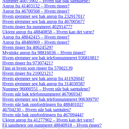
Nummer 40075902 – Hvem står bak samtalene?
Anrop fra 41403132 – Hvem ringer?
Anrop fra 46700568 – Hvem ringer?
Hvem gjemmer seg bak anrop fra 23291701?
Hvem gjemmer seg bak anrop fra 46700567?
Hvem ringer fra nummeret 40291477?
Ukjent anrop fra 48840858 – Hvem kan det være?
Anrop fra 48842415 – Hvem ringer?
Anrop fra 48486969 – Hvem ringer?
Hvem ringer fra 40624529?
Mystiske anrop fra 98816036 – Hvem ringer?
Hvem gjemmer seg bak telefonnummeret 93681081?
Hvem ringer fra 97307421?
Finn ut hvem som ringer fra 57002139
Hvem ringer fra 21002121?
Hvem gjemmer seg bak anrop fra 41192604?
Hvem gjemmer seg bak anrop fra 31403058?
Nummer 96000551 – Hvem står bak samtalene?
Hvem står bak telefonnummeret 46706934?
Hvem gjemmer seg bak telefonnummeret 90630979?
Hvem står bak oppfordringen fra 48840102?
46704230 – Hvem står bak samtalen?
Hvem står bak oppfordringen fra 46709444?
Ukjent anrop fra 41277902 – Hvem kan det være?
Få sannheten om nummeret 48840918 – Hvem ringer?