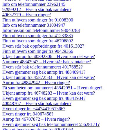
Info om telefonnummer 23962145
92999212 – Hvem står bak samtalen?
40632779 – Hvem ringer?
Finn ut hvem som ringer fra 91008390
Info om telefonnummer 31004947
Informasjon om telefonnummer 93040783
Finn ut hvem som ringer fra 41233835
Finn ut hvem som ringer fra 46706802
Hvem står bak oppfordringen fra 40161302?
Finn ut hvem som ringer fra 90429366
Ukjent anrop fra 40892306 – Hvem kan det være?
Nummer 48842947 – Hvem står bak samtalene?
Hvem står bak telefonnummeret 40176852?
Hvem gjemmer seg bak anrop fra 48840941?
Ukjent anrop fra 45872533 – Hvem kan det være?
Anrop fra 48842942 – Hvem ringer?
Få sannheten om nummeret 48842951 – Hvem ringer?
Ukjent anrop fra 46748283 – Hvem kan det være?
Hvem gjemmer seg bak anrop fra 48841934?
40048767 – Hvem står bak samtalen?
Hvem ringer fra +447441951366?
Hvem ringer fra 94067458?
Anrop fra 46707872 – Hvem ringer?
Hvem gjemmer seg bak telefonnummeret 55628171?
Finn ut hvem som ringer fra 62001053