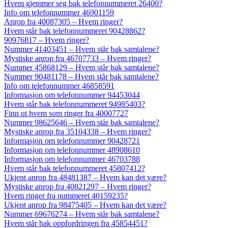
Hvem gjemmer seg bak telefonnummeret 26400?
Info om telefonnummer 46901159
Anrop fra 40087305 – Hvem ringer?
Hvem står bak telefonnummeret 90428862?
90976817 – Hvem ringer?
Nummer 41403451 – Hvem står bak samtalene?
Mystiske anrop fra 46707733 – Hvem ringer?
Nummer 45868129 – Hvem står bak samtalene?
Nummer 90481178 – Hvem står bak samtalene?
Info om telefonnummer 46858591
Informasjon om telefonnummer 94453044
Hvem står bak telefonnummeret 94985403?
Finn ut hvem som ringer fra 40007727
Nummer 98625646 – Hvem står bak samtalene?
Mystiske anrop fra 35104338 – Hvem ringer?
Informasjon om telefonnummer 90428721
Informasjon om telefonnummer 48908610
Informasjon om telefonnummer 46703788
Hvem står bak telefonnummeret 45807412?
Ukjent anrop fra 48481387 – Hvem kan det være?
Mystiske anrop fra 40821297 – Hvem ringer?
Hvem ringer fra nummeret 40159235?
Ukjent anrop fra 98475405 – Hvem kan det være?
Nummer 69676274 – Hvem står bak samtalene?
Hvem står bak oppfordringen fra 45854451?