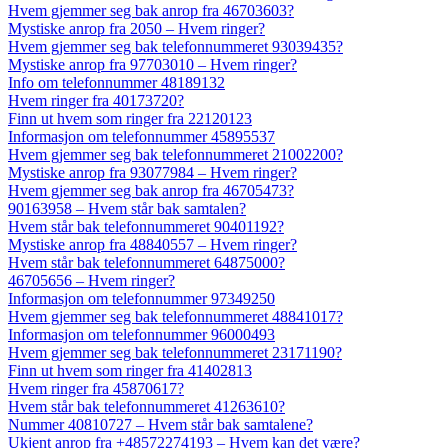
Hvem gjemmer seg bak anrop fra 46703603?
Mystiske anrop fra 2050 – Hvem ringer?
Hvem gjemmer seg bak telefonnummeret 93039435?
Mystiske anrop fra 97703010 – Hvem ringer?
Info om telefonnummer 48189132
Hvem ringer fra 40173720?
Finn ut hvem som ringer fra 22120123
Informasjon om telefonnummer 45895537
Hvem gjemmer seg bak telefonnummeret 21002200?
Mystiske anrop fra 93077984 – Hvem ringer?
Hvem gjemmer seg bak anrop fra 46705473?
90163958 – Hvem står bak samtalen?
Hvem står bak telefonnummeret 90401192?
Mystiske anrop fra 48840557 – Hvem ringer?
Hvem står bak telefonnummeret 64875000?
46705656 – Hvem ringer?
Informasjon om telefonnummer 97349250
Hvem gjemmer seg bak telefonnummeret 48841017?
Informasjon om telefonnummer 96000493
Hvem gjemmer seg bak telefonnummeret 23171190?
Finn ut hvem som ringer fra 41402813
Hvem ringer fra 45870617?
Hvem står bak telefonnummeret 41263610?
Nummer 40810727 – Hvem står bak samtalene?
Ukjent anrop fra +48572274193 – Hvem kan det være?