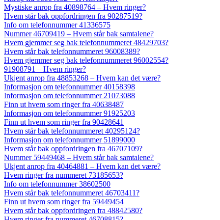
Mystiske anrop fra 40898764 – Hvem ringer?
Hvem står bak oppfordringen fra 90287519?
Info om telefonnummer 41336575
Nummer 46709419 – Hvem står bak samtalene?
Hvem gjemmer seg bak telefonnummeret 48429703?
Hvem står bak telefonnummeret 96008389?
Hvem gjemmer seg bak telefonnummeret 96002554?
91908791 – Hvem ringer?
Ukjent anrop fra 48853268 – Hvem kan det være?
Informasjon om telefonnummer 40158398
Informasjon om telefonnummer 21073088
Finn ut hvem som ringer fra 40638487
Informasjon om telefonnummer 91925203
Finn ut hvem som ringer fra 90428641
Hvem står bak telefonnummeret 40295124?
Informasjon om telefonnummer 51899000
Hvem står bak oppfordringen fra 46707109?
Nummer 59449468 – Hvem står bak samtalene?
Ukjent anrop fra 40464881 – Hvem kan det være?
Hvem ringer fra nummeret 73185653?
Info om telefonnummer 38602500
Hvem står bak telefonnummeret 46703411?
Finn ut hvem som ringer fra 59449454
Hvem står bak oppfordringen fra 48842580?
Hvem ringer fra nummeret 46708815?