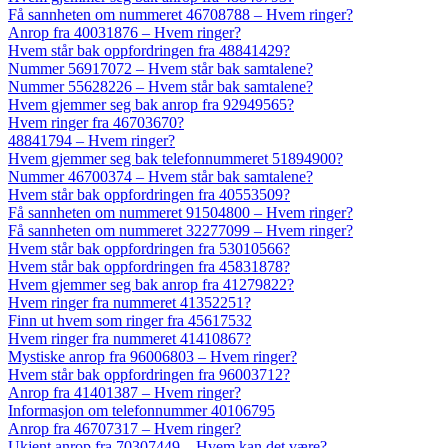
Få sannheten om nummeret 46708788 – Hvem ringer?
Anrop fra 40031876 – Hvem ringer?
Hvem står bak oppfordringen fra 48841429?
Nummer 56917072 – Hvem står bak samtalene?
Nummer 55628226 – Hvem står bak samtalene?
Hvem gjemmer seg bak anrop fra 92949565?
Hvem ringer fra 46703670?
48841794 – Hvem ringer?
Hvem gjemmer seg bak telefonnummeret 51894900?
Nummer 46700374 – Hvem står bak samtalene?
Hvem står bak oppfordringen fra 40553509?
Få sannheten om nummeret 91504800 – Hvem ringer?
Få sannheten om nummeret 32277099 – Hvem ringer?
Hvem står bak oppfordringen fra 53010566?
Hvem står bak oppfordringen fra 45831878?
Hvem gjemmer seg bak anrop fra 41279822?
Hvem ringer fra nummeret 41352251?
Finn ut hvem som ringer fra 45617532
Hvem ringer fra nummeret 41410867?
Mystiske anrop fra 96006803 – Hvem ringer?
Hvem står bak oppfordringen fra 96003712?
Anrop fra 41401387 – Hvem ringer?
Informasjon om telefonnummer 40106795
Anrop fra 46707317 – Hvem ringer?
Ukjent anrop fra 70307449 – Hvem kan det være?