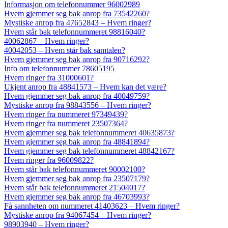
Informasjon om telefonnummer 96002989
Hvem gjemmer seg bak anrop fra 73542260?
Mystiske anrop fra 47652843 – Hvem ringer?
Hvem står bak telefonnummeret 98816040?
40062867 – Hvem ringer?
40042053 – Hvem står bak samtalen?
Hvem gjemmer seg bak anrop fra 90716292?
Info om telefonnummer 78605195
Hvem ringer fra 31000601?
Ukjent anrop fra 48841573 – Hvem kan det være?
Hvem gjemmer seg bak anrop fra 40049759?
Mystiske anrop fra 98843556 – Hvem ringer?
Hvem ringer fra nummeret 97349439?
Hvem ringer fra nummeret 23507364?
Hvem gjemmer seg bak telefonnummeret 40635873?
Hvem gjemmer seg bak anrop fra 48841894?
Hvem gjemmer seg bak telefonnummeret 48842167?
Hvem ringer fra 96009822?
Hvem står bak telefonnummeret 90002100?
Hvem gjemmer seg bak anrop fra 23507179?
Hvem står bak telefonnummeret 21504017?
Hvem gjemmer seg bak anrop fra 46703993?
Få sannheten om nummeret 41403623 – Hvem ringer?
Mystiske anrop fra 94067454 – Hvem ringer?
98903940 – Hvem ringer?