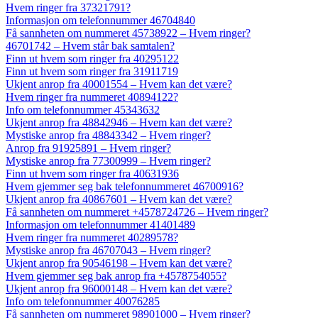
Hvem ringer fra 37321791?
Informasjon om telefonnummer 46704840
Få sannheten om nummeret 45738922 – Hvem ringer?
46701742 – Hvem står bak samtalen?
Finn ut hvem som ringer fra 40295122
Finn ut hvem som ringer fra 31911719
Ukjent anrop fra 40001554 – Hvem kan det være?
Hvem ringer fra nummeret 40894122?
Info om telefonnummer 45343632
Ukjent anrop fra 48842946 – Hvem kan det være?
Mystiske anrop fra 48843342 – Hvem ringer?
Anrop fra 91925891 – Hvem ringer?
Mystiske anrop fra 77300999 – Hvem ringer?
Finn ut hvem som ringer fra 40631936
Hvem gjemmer seg bak telefonnummeret 46700916?
Ukjent anrop fra 40867601 – Hvem kan det være?
Få sannheten om nummeret +4578724726 – Hvem ringer?
Informasjon om telefonnummer 41401489
Hvem ringer fra nummeret 40289578?
Mystiske anrop fra 46707043 – Hvem ringer?
Ukjent anrop fra 90546198 – Hvem kan det være?
Hvem gjemmer seg bak anrop fra +4578754055?
Ukjent anrop fra 96000148 – Hvem kan det være?
Info om telefonnummer 40076285
Få sannheten om nummeret 98901000 – Hvem ringer?