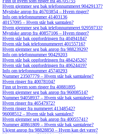
Finn ut hvem som ringer fra 46705755
Hvem gjemmer seg bak telefonnummeret 90429137?
Mystiske anrop fra 46703854 – Hvem ringer?
Info om telefonnummer 41403136
40157095 – Hvem står bak samtalen?
Hvem gjemmer seg bak telefonnummeret 92959733?
Mystiske anrop fra 40857106 – Hvem ringer?
Hvem står bak oppfordringen fra 40494184?
Hvem står bak telefonnummeret 40155716?
Hvem gjemmer seg bak anrop fra 98823929?
Info om telefonnummer 90429203
Hvem står bak oppfordringen fra 48424526?
Hvem står bak oppfordringen fra 40624419?
Info om telefonnummer 45740293
Nummer 23507779 – Hvem står bak samtalene?
Hvem ringer fra 40078104?
Finn ut hvem som ringer fra 40881895
Hvem gjemmer seg bak anrop fra 96008514?
Nummer 94058937 – Hvem står bak samtalene?
Hvem ringer fra 46547972?
Hvem ringer fra nummeret 41348542?
96008512 – Hvem står bak samtalen?
Hvem gjemmer seg bak anrop fra 40055741?
Nummer 40861809 – Hvem står bak samtalene?
Ukjent anrop fra 98828850 – Hvem kan det være?