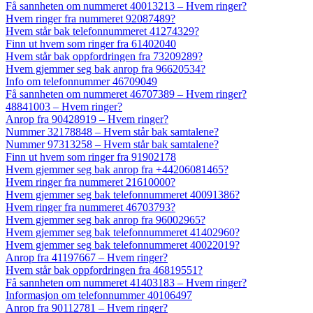
Få sannheten om nummeret 40013213 – Hvem ringer?
Hvem ringer fra nummeret 92087489?
Hvem står bak telefonnummeret 41274329?
Finn ut hvem som ringer fra 61402040
Hvem står bak oppfordringen fra 73209289?
Hvem gjemmer seg bak anrop fra 96620534?
Info om telefonnummer 46709049
Få sannheten om nummeret 46707389 – Hvem ringer?
48841003 – Hvem ringer?
Anrop fra 90428919 – Hvem ringer?
Nummer 32178848 – Hvem står bak samtalene?
Nummer 97313258 – Hvem står bak samtalene?
Finn ut hvem som ringer fra 91902178
Hvem gjemmer seg bak anrop fra +44206081465?
Hvem ringer fra nummeret 21610000?
Hvem gjemmer seg bak telefonnummeret 40091386?
Hvem ringer fra nummeret 46703793?
Hvem gjemmer seg bak anrop fra 96002965?
Hvem gjemmer seg bak telefonnummeret 41402960?
Hvem gjemmer seg bak telefonnummeret 40022019?
Anrop fra 41197667 – Hvem ringer?
Hvem står bak oppfordringen fra 46819551?
Få sannheten om nummeret 41403183 – Hvem ringer?
Informasjon om telefonnummer 40106497
Anrop fra 90112781 – Hvem ringer?