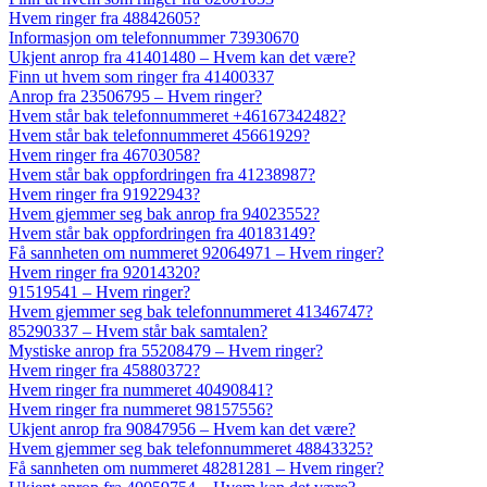
Hvem ringer fra 48842605?
Informasjon om telefonnummer 73930670
Ukjent anrop fra 41401480 – Hvem kan det være?
Finn ut hvem som ringer fra 41400337
Anrop fra 23506795 – Hvem ringer?
Hvem står bak telefonnummeret +46167342482?
Hvem står bak telefonnummeret 45661929?
Hvem ringer fra 46703058?
Hvem står bak oppfordringen fra 41238987?
Hvem ringer fra 91922943?
Hvem gjemmer seg bak anrop fra 94023552?
Hvem står bak oppfordringen fra 40183149?
Få sannheten om nummeret 92064971 – Hvem ringer?
Hvem ringer fra 92014320?
91519541 – Hvem ringer?
Hvem gjemmer seg bak telefonnummeret 41346747?
85290337 – Hvem står bak samtalen?
Mystiske anrop fra 55208479 – Hvem ringer?
Hvem ringer fra 45880372?
Hvem ringer fra nummeret 40490841?
Hvem ringer fra nummeret 98157556?
Ukjent anrop fra 90847956 – Hvem kan det være?
Hvem gjemmer seg bak telefonnummeret 48843325?
Få sannheten om nummeret 48281281 – Hvem ringer?