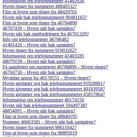
Informasjon om telefonnummer 41402926
Hvem ringer fra nummeret 48840532?
Finn ut hvem som ringer fra 48429701
Hvem står bak telefonnummeret 90481165?
Finn ut hvem som ringer fra 46704890
46707430 – Hvem står bak samtalen?
Hvem står bak oppfordringen fra 46701329?
Info om telefonnummer 46706482
41401426 – Hvem står bak samtalen?
Hvem ringer fra nummeret 91903262?
Informasjon om telefonnummer 41403185
48079159 – Hvem står bak samtalen?
Få sannheten om nummeret 46706899 – Hvem ringer?
46704730 – Hvem står bak samtalen?
Mystiske anrop fra 40170551 – Hvem ringer?
Hvem gjemmer seg bak telefonnummeret 91920861?
Hvem gjemmer seg bak telefonnummeret 40183958?
Hvem gjemmer seg bak telefonnummeret 45857864?
Informasjon om telefonnummer 40174150
Hvem står bak telefonnummeret 59449738?
48854091 – Hvem står bak samtalen?
Finn ut hvem som ringer fra 48840195
Nummer 46663581 – Hvem står bak samtalene?
Hvem ringer fra nummeret 98611042?
Finn ut hvem som ringer fra 98895019