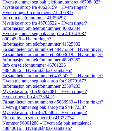
Hvem gjemmer seg bak telefonnummeret 46708492?
Mystiske anrop fra 40625159 – Hvem ringer?
Hvem ringer fra nummeret 23507781?
Info om telefonnummer 41356297
Mystiske anrop fra 46703522 – Hvem ringer?
Informasjon om telefonnummer 40082834
Hvem gjemmer seg bak anrop fra 40104708?
80024526 – Hvem ringer?
Informasjon om telefonnummer 41325332
Få sannheten om nummeret 48425329 – Hvem ringer?
Få sannheten om nummeret 96003618 – Hvem ringer?
Informasjon om telefonnummer 48843352
Info om telefonnummer 46701236
48840926 – Hvem står bak samtalen?
Få sannheten om nummeret 45324721 – Hvem ringer?
Hvem gjemmer seg bak anrop fra 92079167?
Informasjon om telefonnummer 23507233
Mystiske anrop fra 90637081 – Hvem ringer?
Hvem ringer fra 45733942?
Få sannheten om nummeret 45836989 – Hvem ringer?
Hvem gjemmer seg bak anrop fra 94447238?
Mystiske anrop fra 46702405 – Hvem ringer?
Finn ut hvem som ringer fra 41327774
Nummer 96001288 – Hvem står bak samtalene?
48840616 – Hvem står bak samtalen?