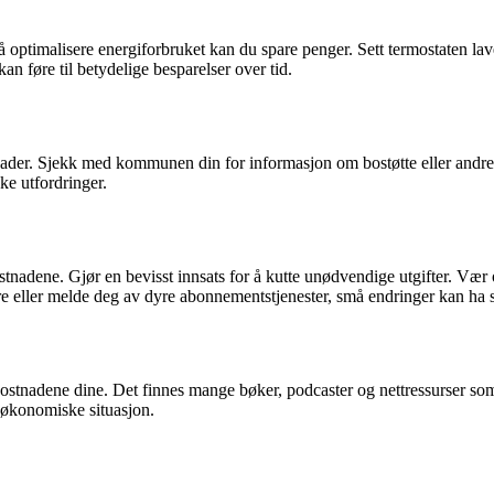
å optimalisere energiforbruket kan du spare penger. Sett termostaten lav
kan føre til betydelige besparelser over tid.
nader. Sjekk med kommunen din for informasjon om bostøtte eller andre ø
ke utfordringer.
kostnadene. Gjør en bevisst innsats for å kutte unødvendige utgifter. 
e eller melde deg av dyre abonnementstjenester, små endringer kan ha st
ostnadene dine. Det finnes mange bøker, podcaster og nettressurser so
 økonomiske situasjon.