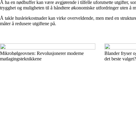
Å ha en nødbuffer kan være avgjørende i tilfelle uforutsette utgifter, s
trygghet og muligheten til å håndtere økonomiske utfordringer uten å må
Å takle husleiekostnader kan virke overveldende, men med en strukturer
måter å redusere utgiftene på.
Mikrobølgeovnen: Revolusjonerer moderne
Blander fryser o
matlagingsteknikkene
det beste valget?