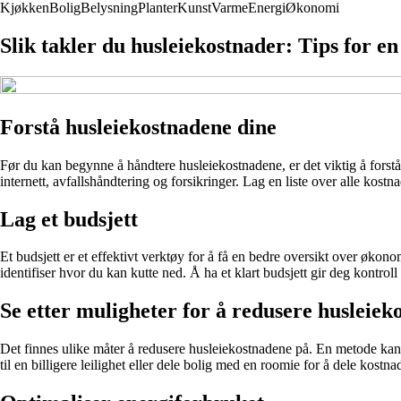
Kjøkken
Bolig
Belysning
Planter
Kunst
Varme
Energi
Økonomi
Slik takler du husleiekostnader: Tips for 
Forstå husleiekostnadene dine
Før du kan begynne å håndtere husleiekostnadene, er det viktig å forst
internett, avfallshåndtering og forsikringer. Lag en liste over alle kostna
Lag et budsjett
Et budsjett er et effektivt verktøy for å få en bedre oversikt over økon
identifiser hvor du kan kutte ned. Å ha et klart budsjett gir deg kontro
Se etter muligheter for å redusere husleiek
Det finnes ulike måter å redusere husleiekostnadene på. En metode kan 
til en billigere leilighet eller dele bolig med en roomie for å dele kostna