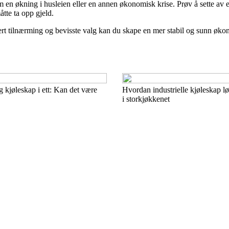
om en økning i husleien eller en annen økonomisk krise. Prøv å sette av 
tte ta opp gjeld.
t tilnærming og bevisste valg kan du skape en mer stabil og sunn økonom
g kjøleskap i ett: Kan det være
Hvordan industrielle kjøleskap lø
i storkjøkkenet