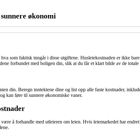
en sunnere økonomi
å hva som faktisk inngår i disse utgiftene. Husleiekostnaden er ikke ba
dene forbundet med boligen din, slik at du får et klart bilde av de totale 
omien din. Beregn inntektene dine og list opp alle faste kostnader, inkl
ll og kan føre til sunnere økonomiske vaner.
ostnader
være å forhandle med utleieren om leien. Hvis leiemarkedet har endret 
dene.