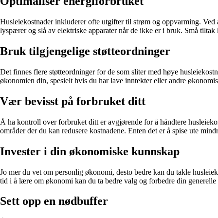
Optimaliser energiforbruket
Husleiekostnader inkluderer ofte utgifter til strøm og oppvarming. Ved 
lyspærer og slå av elektriske apparater når de ikke er i bruk. Små tiltak 
Bruk tilgjengelige støtteordninger
Det finnes flere støtteordninger for de som sliter med høye husleiekost
økonomien din, spesielt hvis du har lave inntekter eller andre økonomis
Vær bevisst på forbruket ditt
Å ha kontroll over forbruket ditt er avgjørende for å håndtere husleie
områder der du kan redusere kostnadene. Enten det er å spise ute mindr
Invester i din økonomiske kunnskap
Jo mer du vet om personlig økonomi, desto bedre kan du takle husleiek
tid i å lære om økonomi kan du ta bedre valg og forbedre din generelle
Sett opp en nødbuffer