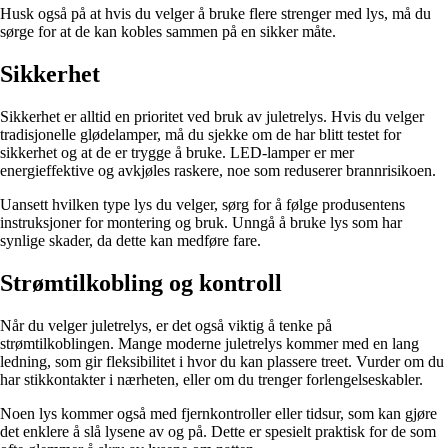
Husk også på at hvis du velger å bruke flere strenger med lys, må du
sørge for at de kan kobles sammen på en sikker måte.
Sikkerhet
Sikkerhet er alltid en prioritet ved bruk av juletrelys. Hvis du velger
tradisjonelle glødelamper, må du sjekke om de har blitt testet for
sikkerhet og at de er trygge å bruke. LED-lamper er mer
energieffektive og avkjøles raskere, noe som reduserer brannrisikoen.
Uansett hvilken type lys du velger, sørg for å følge produsentens
instruksjoner for montering og bruk. Unngå å bruke lys som har
synlige skader, da dette kan medføre fare.
Strømtilkobling og kontroll
Når du velger juletrelys, er det også viktig å tenke på
strømtilkoblingen. Mange moderne juletrelys kommer med en lang
ledning, som gir fleksibilitet i hvor du kan plassere treet. Vurder om du
har stikkontakter i nærheten, eller om du trenger forlengelseskabler.
Noen lys kommer også med fjernkontroller eller tidsur, som kan gjøre
det enklere å slå lysene av og på. Dette er spesielt praktisk for de som