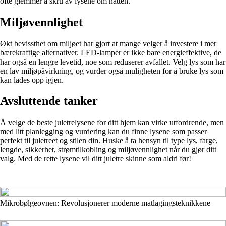
ofte glemmer å skru av lysene om natten.
Miljøvennlighet
Økt bevissthet om miljøet har gjort at mange velger å investere i mer
bærekraftige alternativer. LED-lamper er ikke bare energieffektive, de
har også en lengre levetid, noe som reduserer avfallet. Velg lys som har
en lav miljøpåvirkning, og vurder også muligheten for å bruke lys som
kan lades opp igjen.
Avsluttende tanker
Å velge de beste juletrelysene for ditt hjem kan virke utfordrende, men
med litt planlegging og vurdering kan du finne lysene som passer
perfekt til juletreet og stilen din. Huske å ta hensyn til type lys, farge,
lengde, sikkerhet, strømtilkobling og miljøvennlighet når du gjør ditt
valg. Med de rette lysene vil ditt juletre skinne som aldri før!
Mikrobølgeovnen: Revolusjonerer moderne matlagingsteknikkene