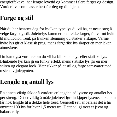
energieffektive, har lengre levetid og kommer i flere farger og design.
Vurder hva som passer best for deg og ditt hjem.
Farge og stil
Når du har bestemt deg for hvilken type lys du vil ha, er neste steg å
velge farge og stil. Juletrelys kommer i en rekke farger, fra varmt hvitt
til multicolor. Tenk på hvilken stemning du ønsker å skape. Varme
hvite lys gir et klassisk preg, mens fargerike lys skaper en mer leken
atmosfære.
Du kan også vurdere om du vil ha blinkende lys eller statiske lys.
Blinkende lys kan gi en funky effekt, mens statiske lys gir en mer
stilren og elegant look. Vær sikker på at stil og farge samsvarer med
resten av julepynten.
Lengde og antall lys
En annen viktig faktor å vurdere er lengden på lysene og antallet lys
per streng. Det er viktig å måle juletreet før du kjøper lysene, slik at du
får nok lengde til å dekke hele treet. Generelt sett anbefales det å ha
omtrent 100 lys for hver 1,5 meter tre. Dette vil gi treet et jevnt og
balansert lys.