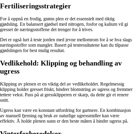
Fertiliseringsstrategier
For å oppnå en frodig, grønn plen er det essensielt med riktig
gjødsling. En balansert gjødsel med nitrogen, fosfor og kalium vil gi
gresset de næringsstoffene det trenger for å trives.
Det er også lurt å teste jorden med jevne mellomrom for å se hva slags
næringsstoffer som mangler. Basert på testresultatene kan du tilpasse
gjødslingen for best mulig resultat.
Vedlikehold: Klipping og behandling av
ugress
Klipping av plenen er en viktig del av vedlikeholdet. Regelmessig
klipping holder gresset friskt, hindrer blomstring av ugress og fremmer
tettere vekst. Pass på at gressklipperen er skarp, da dette gir et renere
snitt.
Ugress kan være en konstant utfordring for gartnere. En kombinasjon
av manuell fjerning og bruk av naturlige ugressmidler kan være
effektiv. Å holde plenen sunn er den beste måten å hindre ugress på.
Vinterforberedelser