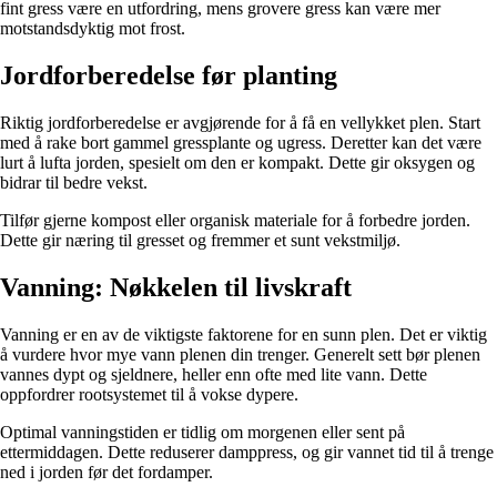
fint gress være en utfordring, mens grovere gress kan være mer
motstandsdyktig mot frost.
Jordforberedelse før planting
Riktig jordforberedelse er avgjørende for å få en vellykket plen. Start
med å rake bort gammel gressplante og ugress. Deretter kan det være
lurt å lufta jorden, spesielt om den er kompakt. Dette gir oksygen og
bidrar til bedre vekst.
Tilfør gjerne kompost eller organisk materiale for å forbedre jorden.
Dette gir næring til gresset og fremmer et sunt vekstmiljø.
Vanning: Nøkkelen til livskraft
Vanning er en av de viktigste faktorene for en sunn plen. Det er viktig
å vurdere hvor mye vann plenen din trenger. Generelt sett bør plenen
vannes dypt og sjeldnere, heller enn ofte med lite vann. Dette
oppfordrer rootsystemet til å vokse dypere.
Optimal vanningstiden er tidlig om morgenen eller sent på
ettermiddagen. Dette reduserer damppress, og gir vannet tid til å trenge
ned i jorden før det fordamper.