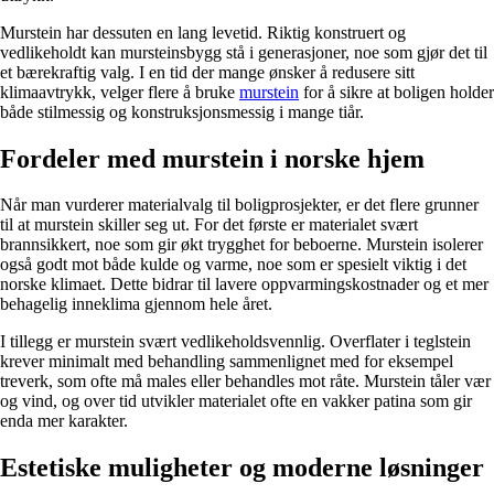
Murstein har dessuten en lang levetid. Riktig konstruert og
vedlikeholdt kan mursteinsbygg stå i generasjoner, noe som gjør det til
et bærekraftig valg. I en tid der mange ønsker å redusere sitt
klimaavtrykk, velger flere å bruke
murstein
for å sikre at boligen holder
både stilmessig og konstruksjonsmessig i mange tiår.
Fordeler med murstein i norske hjem
Når man vurderer materialvalg til boligprosjekter, er det flere grunner
til at murstein skiller seg ut. For det første er materialet svært
brannsikkert, noe som gir økt trygghet for beboerne. Murstein isolerer
også godt mot både kulde og varme, noe som er spesielt viktig i det
norske klimaet. Dette bidrar til lavere oppvarmingskostnader og et mer
behagelig inneklima gjennom hele året.
I tillegg er murstein svært vedlikeholdsvennlig. Overflater i teglstein
krever minimalt med behandling sammenlignet med for eksempel
treverk, som ofte må males eller behandles mot råte. Murstein tåler vær
og vind, og over tid utvikler materialet ofte en vakker patina som gir
enda mer karakter.
Estetiske muligheter og moderne løsninger