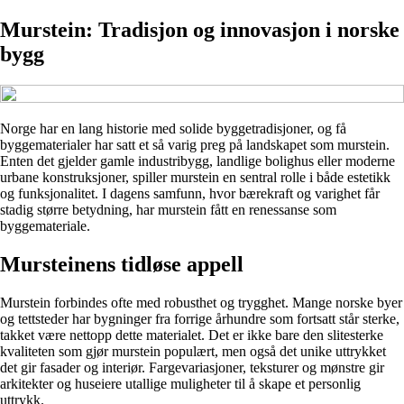
Murstein: Tradisjon og innovasjon i norske
bygg
Norge har en lang historie med solide byggetradisjoner, og få
byggematerialer har satt et så varig preg på landskapet som murstein.
Enten det gjelder gamle industribygg, landlige bolighus eller moderne
urbane konstruksjoner, spiller murstein en sentral rolle i både estetikk
og funksjonalitet. I dagens samfunn, hvor bærekraft og varighet får
stadig større betydning, har murstein fått en renessanse som
byggemateriale.
Mursteinens tidløse appell
Murstein forbindes ofte med robusthet og trygghet. Mange norske byer
og tettsteder har bygninger fra forrige århundre som fortsatt står sterke,
takket være nettopp dette materialet. Det er ikke bare den slitesterke
kvaliteten som gjør murstein populært, men også det unike uttrykket
det gir fasader og interiør. Fargevariasjoner, teksturer og mønstre gir
arkitekter og huseiere utallige muligheter til å skape et personlig
uttrykk.