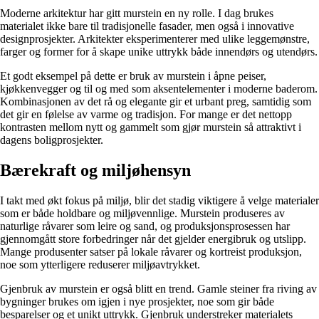
Moderne arkitektur har gitt murstein en ny rolle. I dag brukes
materialet ikke bare til tradisjonelle fasader, men også i innovative
designprosjekter. Arkitekter eksperimenterer med ulike leggemønstre,
farger og former for å skape unike uttrykk både innendørs og utendørs.
Et godt eksempel på dette er bruk av murstein i åpne peiser,
kjøkkenvegger og til og med som aksentelementer i moderne baderom.
Kombinasjonen av det rå og elegante gir et urbant preg, samtidig som
det gir en følelse av varme og tradisjon. For mange er det nettopp
kontrasten mellom nytt og gammelt som gjør murstein så attraktivt i
dagens boligprosjekter.
Bærekraft og miljøhensyn
I takt med økt fokus på miljø, blir det stadig viktigere å velge materialer
som er både holdbare og miljøvennlige. Murstein produseres av
naturlige råvarer som leire og sand, og produksjonsprosessen har
gjennomgått store forbedringer når det gjelder energibruk og utslipp.
Mange produsenter satser på lokale råvarer og kortreist produksjon,
noe som ytterligere reduserer miljøavtrykket. ​
Gjenbruk av murstein er også blitt en trend. Gamle steiner fra riving av
bygninger brukes om igjen i nye prosjekter, noe som gir både
besparelser og et unikt uttrykk. Gjenbruk understreker materialets