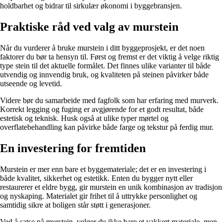
holdbarhet og bidrar til sirkulær økonomi i byggebransjen.
Praktiske råd ved valg av murstein
Når du vurderer å bruke murstein i ditt byggeprosjekt, er det noen
faktorer du bør ta hensyn til. Først og fremst er det viktig å velge riktig
type stein til det aktuelle formålet. Det finnes ulike varianter til både
utvendig og innvendig bruk, og kvaliteten på steinen påvirker både
utseende og levetid. ​
Videre bør du samarbeide med fagfolk som har erfaring med murverk.
Korrekt legging og fuging er avgjørende for et godt resultat, både
estetisk og teknisk. Husk også at ulike typer mørtel og
overflatebehandling kan påvirke både farge og tekstur på ferdig mur.
En investering for fremtiden
Murstein er mer enn bare et byggemateriale; det er en investering i
både kvalitet, sikkerhet og estetikk. Enten du bygger nytt eller
restaurerer et eldre bygg, gir murstein en unik kombinasjon av tradisjon
og nyskaping. Materialet gir frihet til å uttrykke personlighet og
samtidig sikre at boligen står støtt i generasjoner.
Ved å satse på murstein, velger du ikke bare et vakkert materiale, men